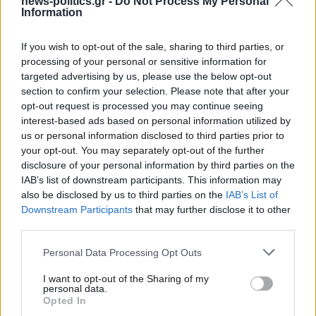
news-politics.gr -
Do Not Process My Personal
Information
If you wish to opt-out of the sale, sharing to third parties, or
processing of your personal or sensitive information for
targeted advertising by us, please use the below opt-out
section to confirm your selection. Please note that after your
opt-out request is processed you may continue seeing
Το ατύχημα του Ρόμπερτ Πλαντ, των Led Zeppelin
interest-based ads based on personal information utilized by
στη Ρόδο όπου παραλίγο να χάσει τη γυναίκα του
us or personal information disclosed to third parties prior to
(video)
your opt-out. You may separately opt-out of the further
disclosure of your personal information by third parties on the
IAB’s list of downstream participants. This information may
also be disclosed by us to third parties on the
IAB’s List of
Downstream Participants
that may further disclose it to other
third parties.
Personal Data Processing Opt Outs
I want to opt-out of the Sharing of my
personal data.
Opted In