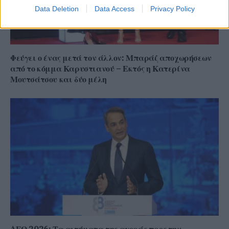
Data Deletion
Data Access
Privacy Policy
Φεύγει ο ένας μετά τον άλλον: Μπαράζ αποχωρήσεων
από το κόμμα Καρυστιανού – Εκτός η Κατερίνα
Μουτσάτσου και δύο μέλη
ΔΕΘ 2026: Τα αιτήματα της αγοράς προς την