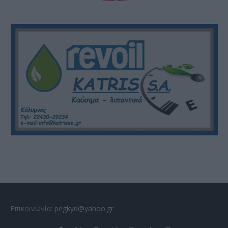
Επικοινωνία:
pegkyd@yahoo.gr