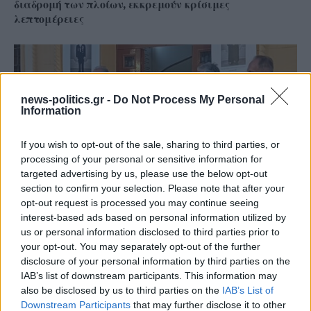
διαδρομή των πλοίων, εκκρεμούν κρίσιμες
λεπτομέρειες
news-politics.gr -
Do Not Process My Personal
Information
If you wish to opt-out of the sale, sharing to third parties, or
processing of your personal or sensitive information for
targeted advertising by us, please use the below opt-out
section to confirm your selection. Please note that after your
opt-out request is processed you may continue seeing
interest-based ads based on personal information utilized by
Το Επαρχείο τιμά τον Καλύμνιο Σκεύο Ζερβό: Έκθεση
us or personal information disclosed to third parties prior to
για τα 60 χρόνια από την εκδημία του επιστήμονα,
your opt-out. You may separately opt-out of the further
πολιτικού και εθνικού αγωνιστή (φωτος κ videos)
disclosure of your personal information by third parties on the
IAB’s list of downstream participants. This information may
also be disclosed by us to third parties on the
IAB’s List of
Downstream Participants
that may further disclose it to other