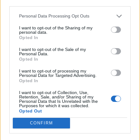
third parties.
Personal Data Processing Opt Outs
I want to opt-out of the Sharing of my
personal data.
Opted In
I want to opt-out of the Sale of my
Personal Data.
Opted In
Γιάννης Χατζής, πρόεδρος ΠΟΞ: «Ο ελληνικός
τουρισμός άντεξε τις διεθνείς κρίσεις, αλλά
I want to opt-out of processing my
Personal Data for Targeted Advertising.
χρειάζονται γενναίες αλλαγές για να παραμείνει
Opted In
ανταγωνιστικός» (ηχητικό)
I want to opt-out of Collection, Use,
Retention, Sale, and/or Sharing of my
Personal Data that Is Unrelated with the
Purposes for which it was collected.
Opted Out
CONFIRM