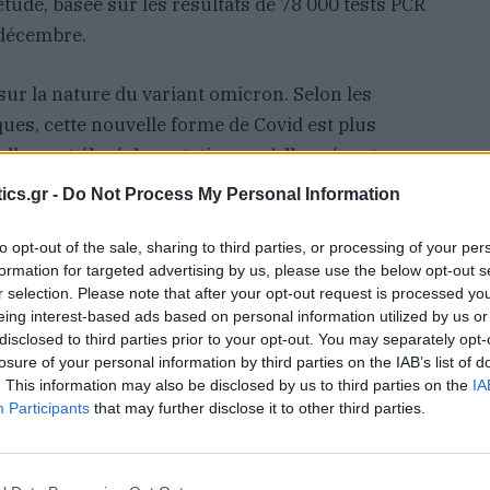
’étude, basée sur les résultats de 78 000 tests PCR
 décembre.
ur la nature du variant omicron. Selon les
ues, cette nouvelle forme de Covid est plus
llement élevé de mutations qu’elle présente
 capacité à résister aux vaccins.
ics.gr -
Do Not Process My Personal Information
re à ceux de la première vague»
to opt-out of the sale, sharing to third parties, or processing of your per
formation for targeted advertising by us, please use the below opt-out s
re une efficacité de 70 % dans la réduction des
r selection. Please note that after your opt-out request is processed y
ne conférence de presse en ligne Ryan Noach. Le
eing interest-based ads based on personal information utilized by us or
% contre les cas sévères. De manière générale
disclosed to third parties prior to your opt-out. You may separately opt-
losure of your personal information by third parties on the IAB’s list of
ent réduite avec un nombre élevé de
. This information may also be disclosed by us to third parties on the
IA
nnes vaccinées», a-t-il poursuivi. L’étude montre
Participants
that may further disclose it to other third parties.
e de contamination, avec un nombre élevé de
écédent variant dominant delta.