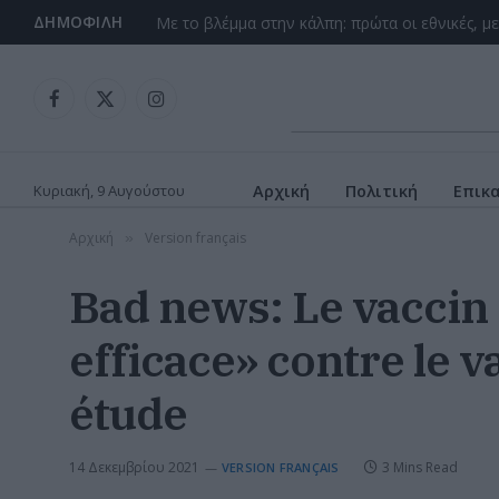
ΔΗΜΟΦΙΛΉ
Facebook
X
Instagram
(Twitter)
Κυριακή, 9 Αυγούστου
Αρχική
Πολιτική
Επικ
Αρχική
Version français
»
Bad news: Le vaccin
efficace» contre le 
étude
14 Δεκεμβρίου 2021
3 Mins Read
VERSION FRANÇAIS