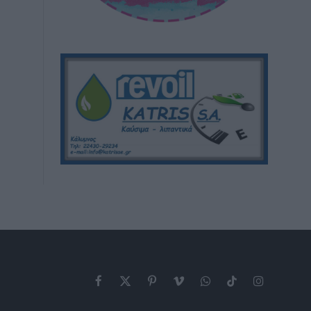
Facebook
X
Pinterest
Vimeo
WhatsApp
TikTok
Instagram
(Twitter)