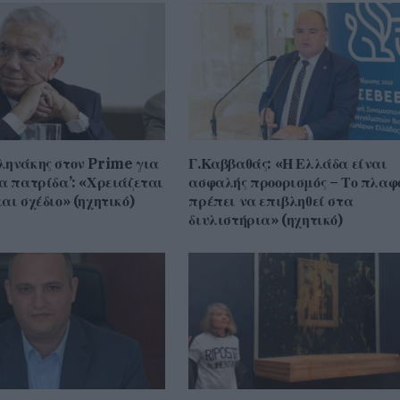
ληνάκης στον Prime για
Γ.Καββαθάς: «Η Ελλάδα είναι
ια πατρίδα’: «Χρειάζεται
ασφαλής προορισμός – Το πλαφ
αι σχέδιο» (ηχητικό)
πρέπει να επιβληθεί στα
διυλιστήρια» (ηχητικό)