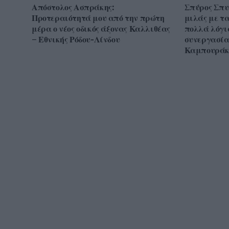
Απόστολος Ασπράκης:
Σπύρος Σπυ
Προτεραιότητά μου από την πρώτη
μιλάς με τα
μέρα ο νέος οδικός άξονας Καλλιθέας
πολλά λόγι
– Εθνικής Ρόδου-Λίνδου
συνεργασία
Καμπουράκη