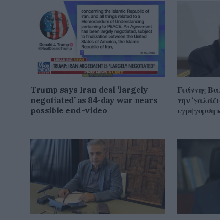
Trump says Iran deal ‘largely
Γιάννης Βα
negotiated’ as 84-day war nears
την ‘γαλάζ
possible end -video
εγρήγορση κ