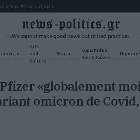
Με το βλέμμα στην κάλπη: πρώτα οι εθνικές, μετά οι αυτοδιοικητικές εκλογές – Τα μέχρι τώρα δεδομένα, οι ενδιαφερόμενοι
Arts
Ευρωπαϊκό
αιρότητα
and
Βίντεο
Παραπολ
Κοινοβούλιο
Culture
 Pfizer «globalement mo
variant omicron de Covid,