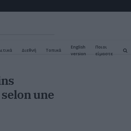
English
Ποιοι
ιτικά
Διεθνή
Τοπικά
version
είμαστε
ins
 selon une