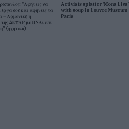
ρόπουλος: “Αφήνεις να
Activists splatter ‘Mona Lisa’
 έργα σου και αφήνεις τα
with soup in Louvre Museum 
α – Αρμονική η
Paris
 της ΔΕΥΑΡ με ΠΝΑι επί
” (ηχητικό)