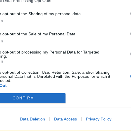
l Data Processing Opt Outs
érieure à ceux de la première vague» de pandémie
o opt-out of the Sharing of my personal data.
ohen, de l’Institut national des maladies
In
à l’étude.
o opt-out of the Sale of my Personal Data.
 exponentielle des contaminations depuis
In
90% des cas. C’est officiellement le pays africain le
to opt-out of processing my Personal Data for Targeted
3,1 millions de cas et plus de 90 000 morts. Un
ing.
In
de 59 millions est complètement vaccinée, bien
derrière le reste du monde. Le pays administre les
o opt-out of Collection, Use, Retention, Sale, and/or Sharing
ersonal Data that Is Unrelated with the Purposes for which it
plus de 20 millions de doses de ce dernier ayant
lected.
Out
ement a récemment annoncé une troisième dose à
CONFIRM
Data Deletion
Data Access
Privacy Policy