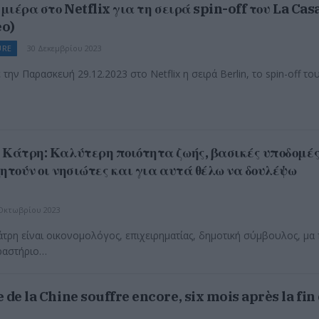
μιέρα στο Netflix για τη σειρά spin-off του La Cas
eo)
URE
30 Δεκεμβρίου 2023
την Παρασκευή 29.12.2023 στο Netflix η σειρά Berlin, το spin-off το
Κάτρη: Καλύτερη ποιότητα ζωής, βασικές υποδομές
ητούν οι νησιώτες και για αυτά θέλω να δουλέψω
Οκτωβρίου 2023
τρη είναι οικονομολόγος, επιχειρηματίας, δημοτική σύμβουλος, μα
ραστήριο…
de la Chine souffre encore, six mois après la fin