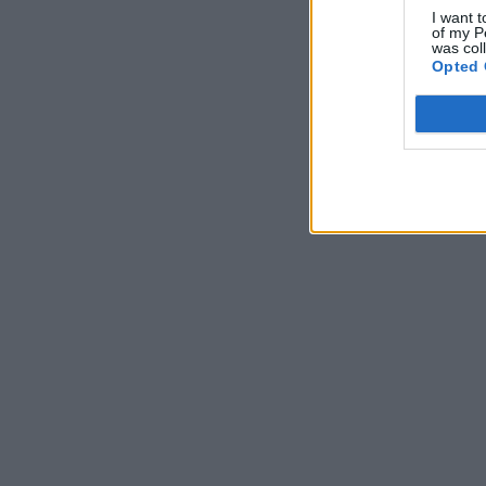
I want t
of my P
was col
Opted 