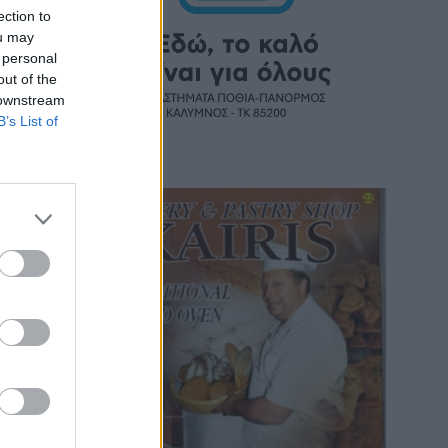
ection to
ou may
 personal
out of the
 downstream
B’s List of