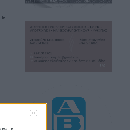
 le
ings
sonal or