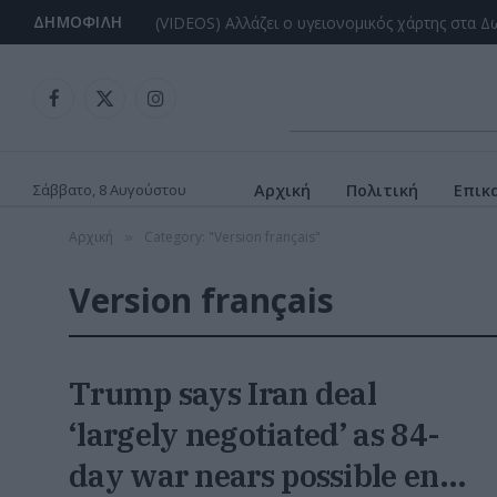
ΔΗΜΟΦΙΛΉ
Facebook
X
Instagram
(Twitter)
Σάββατο, 8 Αυγούστου
Αρχική
Πολιτική
Επικ
Αρχική
Category: "Version français"
»
Version français
Trump says Iran deal
‘largely negotiated’ as 84-
day war nears possible end -