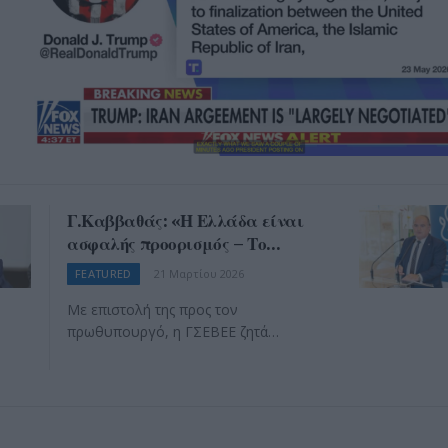
Γ.Καββαθάς: «Η Ελλάδα είναι
ασφαλής προορισμός – Το
πλαφόν πρέπει να επιβληθεί στα
FEATURED
21 Μαρτίου 2026
διυλιστήρια» (ηχητικό)
Με επιστολή της προς τον
πρωθυπουργό, η ΓΣΕΒΕΕ ζητά…