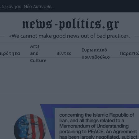
(VIDEOS) Αλλάζει ο υγειονομικός χάρτης στα Δωδεκάνησα: Νέο Ακτινοθεραπευτικό Κέντρο και ενίσχυση του ΕΣΥ στη Ρόδο, σύμφωνα με τον υπ. Υγείας, Άδωνη Γεωργιάδη
Arts
Ευρωπαϊκό
αιρότητα
and
Βίντεο
Παραπολ
Κοινοβούλιο
Culture