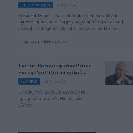
video
ENGLISH VERSION
24 Μαΐου 2026
President Donald Trump announced on Saturday an
agreement has been “largely negotiated” with Iran and
several allied nations, signaling a nearing end to the…
ΔΙΑΒΆΣΤΕ ΠΕΡΙΣΣΌΤΕΡΑ
Γιάννης Βαληνάκης στον Prime
για την ‘γαλάζια πατρίδα’:
«Χρειάζεται εγρήγορση και
FEATURED
22 Μαΐου 2026
σχέδιο» (ηχητικό)
Ο καθηγητής Διεθνών Σχέσεων και
πρώην υφυπουργός Εξωτερικών
μίλησε…