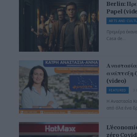
Berlin: Πρε
Papel (vid
ARTS AND CULT
Πρεμιέρα έκανε 
Casa de…
Αναστασία 
ανάπτυξη ζ
(video)
FEATURED
3 
Η Αναστασία Κά
από όλα ένα δ
L’économie 
zéro Covid