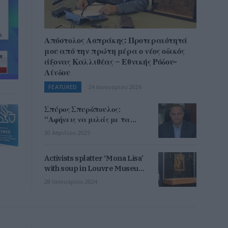
Απόστολος Ασπράκης: Προτεραιότητά
μου από την πρώτη μέρα ο νέος οδικός
άξονας Καλλιθέας – Εθνικής Ρόδου-
Λίνδου
FEATURED
24 Ιανουαρίου 2026
Σπύρος Σπυρόπουλος:
“Αφήνεις να μιλάς με τα
έργα σου και αφήνεις τα
30 Απριλίου 2025
πολλά λόγια – Αρμονική η
συνεργασία της ΔΕΥΑΡ με
Activists splatter ‘Mona Lisa’
ΠΝΑι επί Καμπουράκη”
with soup in Louvre Museum
(ηχητικό)
in Paris
28 Ιανουαρίου 2024