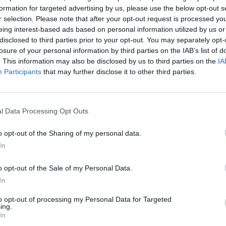
in a race against time to deliver on his promise to stop…
formation for targeted advertising by us, please use the below opt-out s
r selection. Please note that after your opt-out request is processed y
eing interest-based ads based on personal information utilized by us or
disclosed to third parties prior to your opt-out. You may separately opt-
losure of your personal information by third parties on the IAB’s list of
. This information may also be disclosed by us to third parties on the
IA
sse des prix : “Il n’y aura pas de panier anti-
Participants
that may further disclose it to other third parties.
 affirme la présidente de la FNSEA (video)
AIS
4 Μαρτίου 2023
inflation proposé par le gouvernement “n’adviendra pas”, a affirmé
l Data Processing Opt Outs
bert, présidente de…
o opt-out of the Sharing of my personal data.
In
o opt-out of the Sale of my Personal Data.
In
to opt-out of processing my Personal Data for Targeted
ing.
In