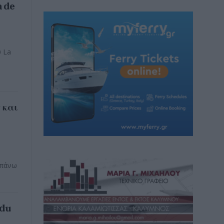
a de
υ La
 και
 πάνω
 du