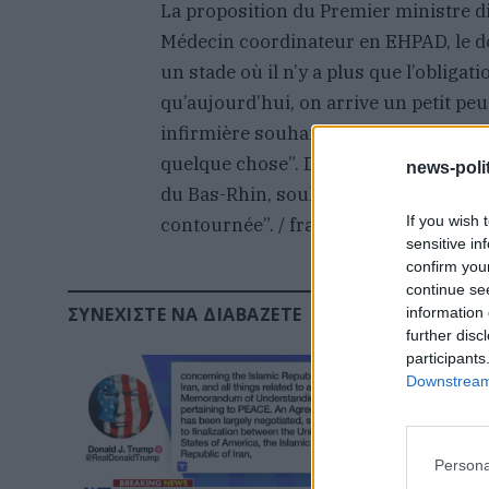
La proposition du Premier ministre di
Médecin coordinateur en EHPAD, le do
un stade où il n’y a plus que l’obliga
qu’aujourd’hui, on arrive un petit p
infirmière souhaitant rester anonyme 
quelque chose”. De son côté, Raymond
news-polit
du Bas-Rhin, souligne que “l’obligation
If you wish 
contournée”. / france info
sensitive in
confirm you
continue se
ΣΥΝΕΧΊΣΤΕ ΝΑ ΔΙΑΒΆΖΕΤΕ
information 
further disc
participants
Downstream 
Persona