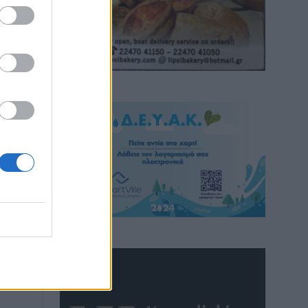
όν
in