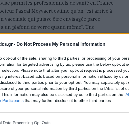
vise parmi les professionnels de santé en France.
cteur Pascal Meyvaert estime qu’on “est arrivé à
tion vaccinale qui puisse être envisagée parce
eu à un plafond de verre quand même”. Une
trouve “inacceptable qu’on nous oblige à faire
 Attuil, de la fédération des médecins de France
ics.gr -
Do Not Process My Personal Information
, elle a des travers. Elle pourrait être
to opt-out of the sale, sharing to third parties, or processing of your per
formation for targeted advertising by us, please use the below opt-out s
r selection. Please note that after your opt-out request is processed y
eing interest-based ads based on personal information utilized by us or
disclosed to third parties prior to your opt-out. You may separately opt-
losure of your personal information by third parties on the IAB’s list of
. This information may also be disclosed by us to third parties on the
IA
Participants
that may further disclose it to other third parties.
l Data Processing Opt Outs