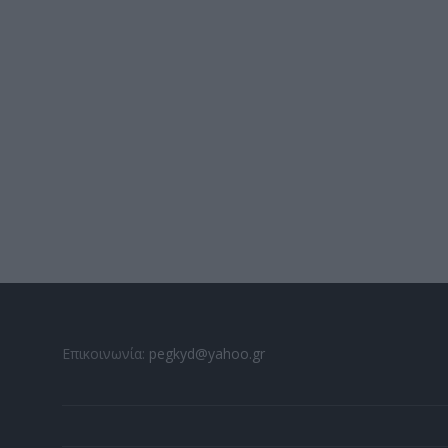
Επικοινωνία:
pegkyd@yahoo.gr