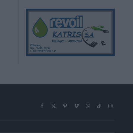
Facebook
X
Pinterest
Vimeo
WhatsApp
TikTok
Instagram
(Twitter)