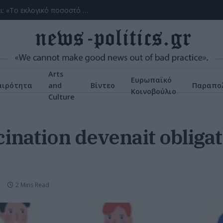
(ΒΙΝΤΕΟ) Η ώρα των διλημμάτων έχει τελειώσει: «Το εκλογικό ποσοστό του Αν. Σαμαρά θα είναι έκπληξη για όλους»
Arts
Ευρωπαϊκό
αιρότητα
and
Βίντεο
Παραπολ
Κοινοβούλιο
Culture
ccination devenait obliga
2 Mins Read