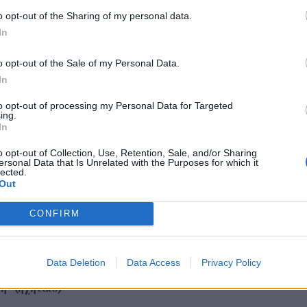
o opt-out of the Sharing of my personal data.
In
ληνάκης στον Prime για
Γ.Καββαθάς: «Η Ελλάδα είναι
ια πατρίδα’: «Χρειάζεται
ασφαλής προορισμός – Το πλαφ
o opt-out of the Sale of my Personal Data.
αι σχέδιο» (ηχητικό)
πρέπει να επιβληθεί στα
In
διυλιστήρια» (ηχητικό)
to opt-out of processing my Personal Data for Targeted
ing.
In
o opt-out of Collection, Use, Retention, Sale, and/or Sharing
ersonal Data that Is Unrelated with the Purposes for which it
lected.
Out
CONFIRM
ρόπουλος: “Αφήνεις να
Activists splatter ‘Mona Lisa’
 έργα σου και αφήνεις τα
with soup in Louvre Museum 
α – Αρμονική η
Paris
Data Deletion
Data Access
Privacy Policy
 της ΔΕΥΑΡ με ΠΝΑι επί
” (ηχητικό)