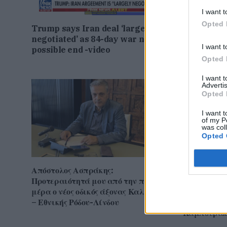
I want t
Opted 
Trump says Iran deal ‘largely
Γιάννης Βα
negotiated’ as 84-day war nears
την ‘γαλάζ
I want t
possible end -video
εγρήγορση κ
Opted 
I want 
Advertis
Opted 
I want t
of my P
was col
Opted 
Απόστολος Ασπράκης:
Σπύρος Σπυ
Προτεραιότητά μου από την πρώτη
μιλάς με τα
μέρα ο νέος οδικός άξονας Καλλιθέας
πολλά λόγι
– Εθνικής Ρόδου-Λίνδου
συνεργασία
Καμπουράκη