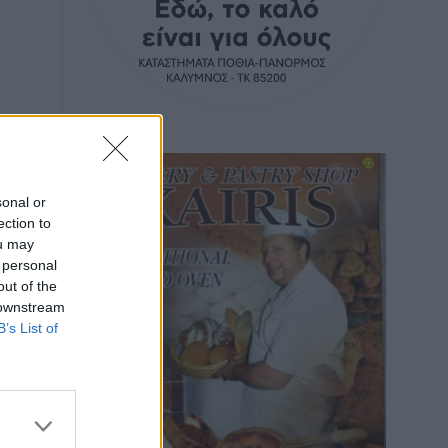
sonal or
ection to
ou may
 personal
out of the
 downstream
B’s List of