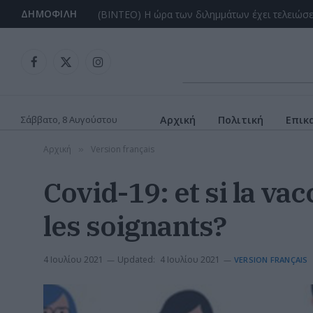
ΔΗΜΟΦΙΛΉ
Facebook
X
Instagram
(Twitter)
Σάββατο, 8 Αυγούστου
Αρχική
Πολιτική
Επικ
Αρχική
Version français
»
Covid-19: et si la va
les soignants?
4 Ιουλίου 2021
Updated:
4 Ιουλίου 2021
VERSION FRANÇAIS