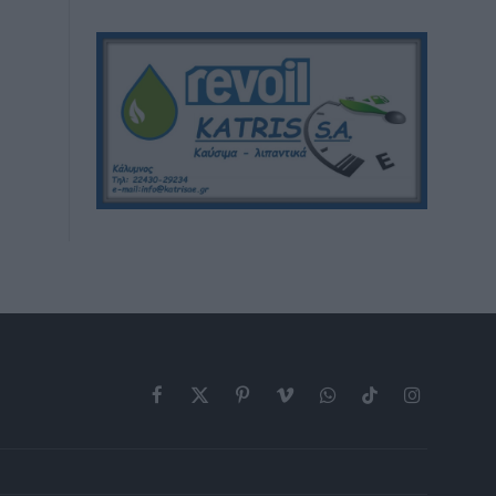
Facebook
X
Pinterest
Vimeo
WhatsApp
TikTok
Instagram
(Twitter)