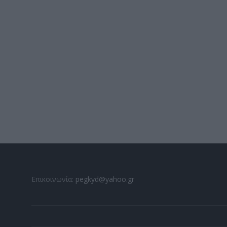
Επικοινωνία:
pegkyd@yahoo.gr