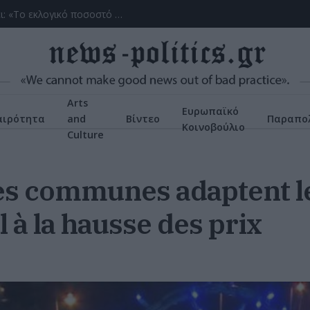
(ΒΙΝΤΕΟ) Η ώρα των διλημμάτων έχει τελειώσει: «Το εκλογικό ποσοστό του Αν. Σαμαρά θα είναι έκπληξη για όλους»
Arts
Ευρωπαϊκό
αιρότητα
and
Βίντεο
Παραπολ
Κοινοβούλιο
Culture
 les communes adaptent l
 à la hausse des prix