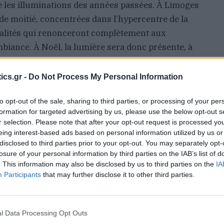
e les illuminations des années passées. À Limoges
 de moitié, concentrées dans l’hypercentre de la
ipalités qui renonceront complètement aux
iance. À Noël, la lumière sera donc présente, à
s ne craque avant. / france info
ics.gr -
Do Not Process My Personal Information
to opt-out of the sale, sharing to third parties, or processing of your per
formation for targeted advertising by us, please use the below opt-out s
r selection. Please note that after your opt-out request is processed y
eing interest-based ads based on personal information utilized by us or
disclosed to third parties prior to your opt-out. You may separately opt-
losure of your personal information by third parties on the IAB’s list of
. This information may also be disclosed by us to third parties on the
IA
Participants
that may further disclose it to other third parties.
ληνάκης στον Prime για
Γ.Καββαθάς: «Η Ελλάδα είναι
l Data Processing Opt Outs
ια πατρίδα’: «Χρειάζεται
ασφαλής προορισμός – Το πλαφ