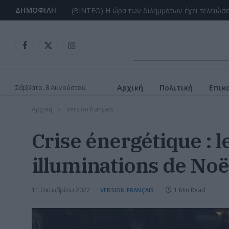
ΔΗΜΟΦΙΛΉ
Facebook
X
Instagram
(Twitter)
Σάββατο, 8 Αυγούστου
Αρχική
Πολιτική
Επικ
Αρχική
Version français
»
Crise énergétique :
illuminations de Noël
11 Οκτωβρίου 2022
1 Min Read
VERSION FRANÇAIS