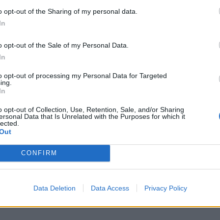
αι σχέδιο» (ηχητικό)
πρέπει να επιβληθεί στα
o opt-out of the Sharing of my personal data.
διυλιστήρια» (ηχητικό)
In
o opt-out of the Sale of my Personal Data.
In
to opt-out of processing my Personal Data for Targeted
ing.
In
o opt-out of Collection, Use, Retention, Sale, and/or Sharing
ersonal Data that Is Unrelated with the Purposes for which it
ρόπουλος: “Αφήνεις να
Activists splatter ‘Mona Lisa’
lected.
Out
 έργα σου και αφήνεις τα
with soup in Louvre Museum 
α – Αρμονική η
Paris
CONFIRM
 της ΔΕΥΑΡ με ΠΝΑι επί
” (ηχητικό)
Data Deletion
Data Access
Privacy Policy