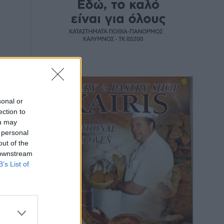
sonal or
ection to
ou may
 personal
out of the
 downstream
B’s List of
όν