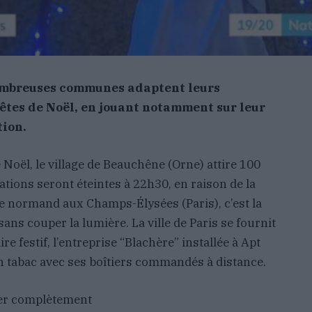
nombreuses communes adaptent leurs
êtes de Noël, en jouant notamment sur leur
tion.
e Noël, le village de Beauchêne (Orne) attire 100
nations seront éteintes à 22h30, en raison de la
ge normand aux Champs-Élysées (Paris), c’est la
ns couper la lumière. La ville de Paris se fournit
 festif, l’entreprise “Blachère” installée à Apt
n tabac avec ses boîtiers commandés à distance.
er complètement