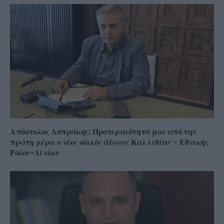
Απόστολος Ασπράκης: Προτεραιότητά μου από την
πρώτη μέρα ο νέος οδικός άξονας Καλλιθέας – Εθνικής
Ρόδου-Λίνδου