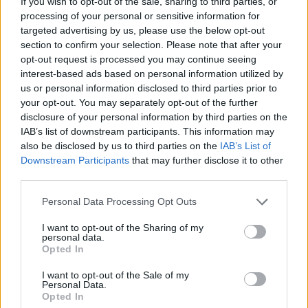
If you wish to opt-out of the sale, sharing to third parties, or
depuis le 27 juillet et jusqu’au 31 août, dans
processing of your personal or sensitive information for
certaines zones d’Etretat, comme le centre-bourg,
targeted advertising by us, please use the below opt-out
aux abords de la plage, dans les parcs et jardins et
section to confirm your selection. Please note that after your
opt-out request is processed you may continue seeing
sur les parkings.
interest-based ads based on personal information utilized by
us or personal information disclosed to third parties prior to
Somme
your opt-out. You may separately opt-out of the further
Depuis le 13 juillet et jusqu’au 2 août, le port du
disclosure of your personal information by third parties on the
IAB’s list of downstream participants. This information may
masque est obligatoire dans une quinzaine de
also be disclosed by us to third parties on the
IAB’s List of
communes, dont Amiens, Fort-Mahon-Plage et Le
Downstream Participants
that may further disclose it to other
Crotoy, mais aussi pour tous les rassemblements
third parties.
de plein air, commes les marchés, brocantes,
Personal Data Processing Opt Outs
spectacles, fêtes foraines et fêtes de village du
I want to opt-out of the Sharing of my
département.
personal data.
Opted In
Tarn-et-Garonne
I want to opt-out of the Sale of my
Personal Data.
Le masque est obligatoire uniquement dans les
Opted In