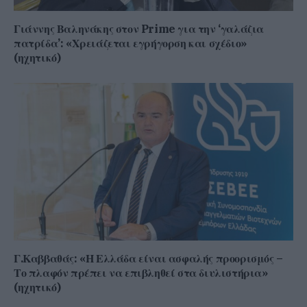
Γιάννης Βαληνάκης στον Prime για την ‘γαλάζια
πατρίδα’: «Χρειάζεται εγρήγορση και σχέδιο»
(ηχητικό)
Γ.Καββαθάς: «Η Ελλάδα είναι ασφαλής προορισμός –
Το πλαφόν πρέπει να επιβληθεί στα διυλιστήρια»
(ηχητικό)