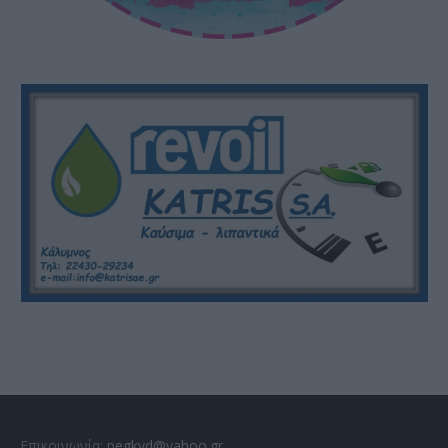
Επικοινωνία:
pegkyd@yahoo.gr